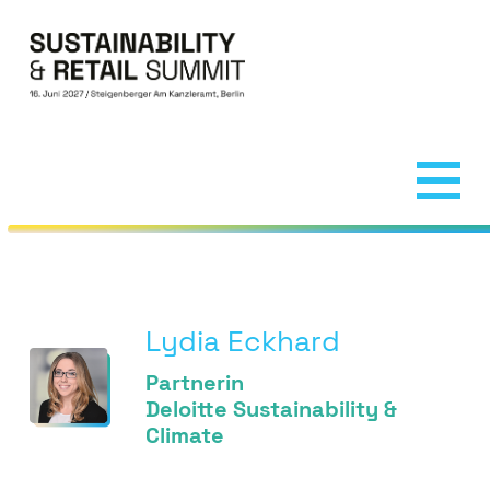
Navigation überspringen
Home
Downloadbereich
Speaker 2026
Lydia Eckhard
Partner
Partnerin
Organisation
Deloitte Sustainability &
Climate
Welcome Reception
Impressionen